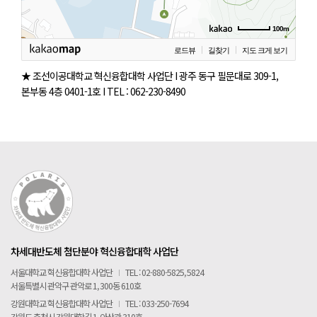
POLARIS LOS
경진대회
100m
TCAT
로드뷰
길찾기
지도 크게 보기
★ 조선이공대학교 혁신융합대학 사업단 I 광주 동구 필문대로 309-1,
SIF 2026
본부동 4층 0401-1호 I TEL : 062-230-8490
소개
개회사
지난 SIF 보기
게시판
공지사항
차세대반도체 첨단분야 혁신융합대학 사업단
News
서울대학교 혁신융합대학 사업단
I
TEL : 02-880-5825, 5824
서울특별시 관악구 관악로 1, 300동 610호
행사
강원대학교 혁신융합대학 사업단
I
TEL : 033-250-7694
Q&A
강원도 춘천시 강원대학길 1, 아산관 310호