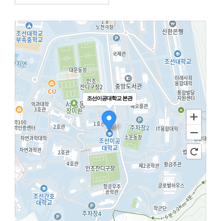
학위제도
개설교과목
학사일정
성과확산센터
소개
조선이공대학교 본관
POLAR explorer
POLAR expert
POLAR W-square
POLAR edu
경진대회
POLARIS LOC