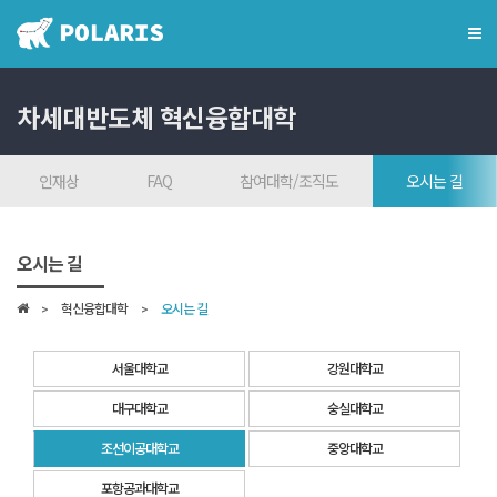
×
차세대반도체
혁신융합대학
혁신융합대학
혁신융합대학이란?
인재상
FAQ
참여대학/조직도
오시는 길
인사말
7대목표
오시는 길
인재상
혁신융합대학
오시는 길
FAQ
참여대학/조직도
서울대학교
강원대학교
오시는 길
대구대학교
숭실대학교
조선이공대학교
중앙대학교
학위학사 안내
포항공과대학교