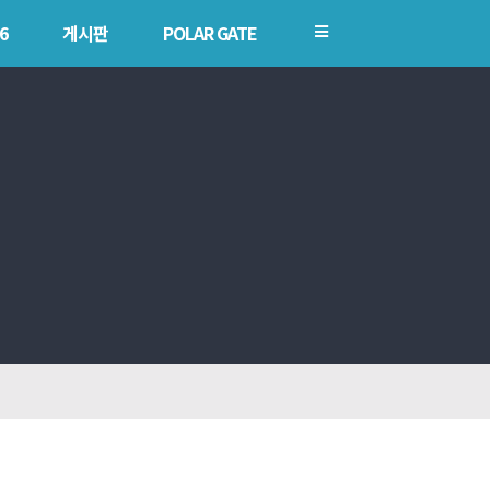
×
6
게시판
POLAR GATE
2026
게시판
소개
공지사항
개회사
News
지난 SIF 보기
행사
Q&A
POLARIS TMI