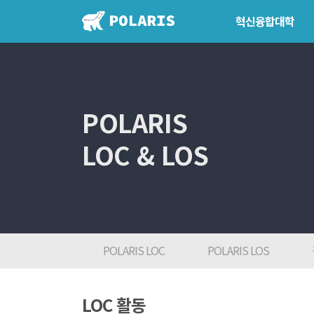
혁신융합대학
혁신융합대학
학위학사 
혁신융합대학이란?
학위제도
POLARIS
인사말
개설교과
LOC & LOS
7대목표
학사일정
인재상
FAQ
참여대학/조직도
POLARIS LOC
POLARIS LOS
오시는 길
LOC 활동