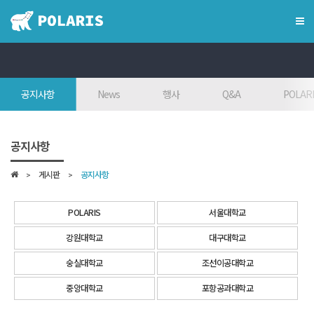
×
혁신융합대학
공지사항
News
행사
Q&A
POLARI
혁신융합대학이란?
인사말
공지사항
7대목표
게시판
공지사항
인재상
FAQ
POLARIS
서울대학교
참여대학/조직도
강원대학교
대구대학교
오시는 길
숭실대학교
조선이공대학교
학위학사 안내
중앙대학교
포항공과대학교