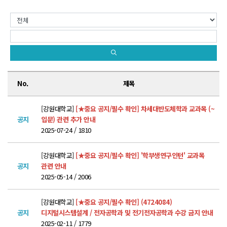
학위제도
개설교과목
학사일정
성과확산센터
No.
제목
소개
POLAR explorer
[강원대학교]
[★중요 공지/필수 확인] 차세대반도체학과 교과목 (~
공지
입문) 관련 추가 안내
POLAR expert
2025-07-24 / 1810
POLAR W-square
[강원대학교]
[★중요 공지/필수 확인] '학부생연구인턴' 교과목
POLAR edu
공지
관련 안내
2025-05-14 / 2006
경진대회
[강원대학교]
[★중요 공지/필수 확인] (4724084)
POLARIS LOC
공지
디지털시스템설계 / 전자공학과 및 전기전자공학과 수강 금지 안내
2025-02-11 / 1779