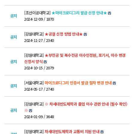
POLARIS LOS
경진대회
[조선이공대학교]
★마이크로디그리 발급 신청 안내★
공지
2024-12-09 / 1870
TCAT
[강원대학교]
★공결 신청 방법 안내★
공지
SIF 2026
2024-11-27 / 2340
소개
[강원대학교]
★부전공 및 복수전공 이수인정원, 포기서, 이수 변경
개회사
공지
신청서 양식
2024-10-15 / 2079
지난 SIF 보기
[서울대학교]
마이크로디그리 인증서 발급 절차 변경 안내
공지
게시판
2024-05-17 / 2740
공지사항
[강원대학교]
※ 차세대반도체학과 졸업 이수 관련 안내 (필수 확인)
공지
※
News
2024-01-09 / 3648
행사
[강원대학교]
차세대반도체학과 교통비 지원 안내
Q&A