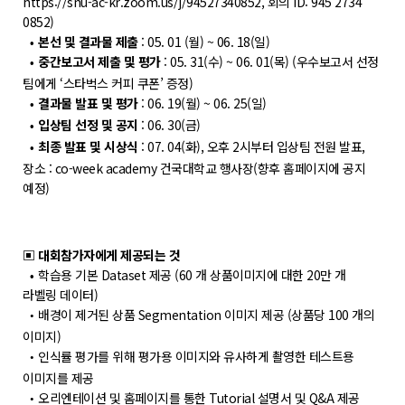
https://snu-ac-kr.zoom.us/j/94527340852, 회의 ID: 945 2734
0852)
POLARIS TMI
본선 및 결과물 제출
: 05. 01 (월) ~ 06. 18(일)
•
중간보고서 제출 및 평가
: 05. 31(수) ~ 06. 01(목) (우수보고서 선정
•
POLAR GATE
팀에게 ‘스타벅스 커피 쿠폰’ 증정)
결과물 발표 및 평가
: 06. 19(월) ~ 06. 25(일)
•
입상팀 선정 및 공지
: 06. 30(금)
•
최종 발표 및 시상식
: 07. 04(화), 오후 2시부터 입상팀 전원 발표,
•
장소 : co-week academy 건국대학교 행사장(향후 홈페이지에 공지
예정)
▣ 대회참가자에게 제공되는 것
학습용 기본 Dataset 제공 (60 개 상품이미지에 대한 20만 개
•
라벨링 데이터)
배경이 제거된 상품 Segmentation 이미지 제공 (상품당 100 개의
•
이미지)
인식률 평가를 위해 평가용 이미지와 유사하게 촬영한 테스트용
•
이미지를 제공
오리엔테이션 및 홈페이지를 통한 Tutorial 설명서 및 Q&A 제공
•