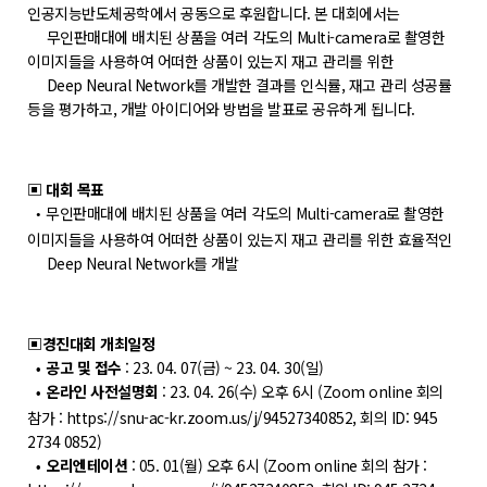
POLARIS LOS
인공지능반도체공학에서 공동으로 후원합니다. 본 대회에서는
무인판매대에 배치된 상품을 여러 각도의 Multi-camera로 촬영한
경진대회
이미지들을 사용하여 어떠한 상품이 있는지 재고 관리를 위한
TCAT
Deep Neural Network를 개발한 결과를 인식률, 재고 관리 성공률
등을 평가하고, 개발 아이디어와 방법을 발표로 공유하게 됩니다.
SIF 2026
소개
▣ 대회 목표
무인판매대에 배치된 상품을 여러 각도의 Multi-camera로 촬영한
•
개회사
이미지들을 사용하여 어떠한 상품이 있는지 재고 관리를 위한 효율적인
지난 SIF 보기
Deep Neural Network를 개발
게시판
▣경진대회 개최일정
공고 및 접수
: 23. 04. 07(금) ~ 23. 04. 30(일)
공지사항
•
온라인 사전설명회
: 23. 04. 26(수) 오후 6시
(Zoom online
회의
•
News
참가 : https://snu-ac-kr.zoom.us/j/94527340852, 회의 ID: 945
2734 0852)
행사
오리엔테이션
: 05. 01(월) 오후 6시
(Zoom online
회의 참가 :
•
Q&A