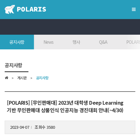
×
혁신융합대학
공지사항
News
행사
Q&A
POLARI
혁신융합대학이란?
인사말
공지사항
7대목표
게시판
공지사항
인재상
FAQ
참여대학/조직도
[POLARIS] [무인판매대] 2023년 대학생 Deep Learning
기반 무인판매대 상품인식 인공지능 경진대회 안내(~4/30)
오시는 길
2023-04-07
조회수 3580
l
학위학사 안내