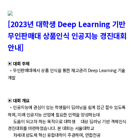
학위제도
개설교과목
[2023년 대학생 Deep Learning 기반
학사일정
무인판매대 상품인식 인공지능 경진대회
성과확산센터
안내]
소개
▣ 대회 주제
POLAR explorer
무인판매대에서 상품 인식을 통한 재고관리 Deep Learning 기술
•
POLAR expert
개발
POLAR W-square
POLAR edu
▣ 대회 개요
인공지능에 관심이 있는 학생들이 딥러닝을 쉽게 접근 할수 있도록
•
경진대회
하며, 미래 인공지능 산업에 필요한 인력을 양성하는데
도움이 되고자 하는 목적으로 대학생 대상 딥러닝 기반 객체인식
POLARIS LOC
경진대회를 마련하였습니다. 본 대회는 서울대학교
차세대 반도체 혁신 융합대학이 주관하며, 연합전공