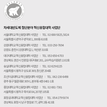
차세대반도체 첨단분야 혁신융합대학 사업단
서울대학교 혁신융합대학 사업단
I
TEL : 02-880-5825, 5824
서울특별시 관악구 관악로 1, 300동 610호
강원대학교 혁신융합대학 사업단
I
TEL : 033-250-7694
강원도 춘천시 강원대학길 1, 아산관 310호
대구대학교 혁신융합대학 사업단
I
TEL : 053-850-6703
경상북도 경산시 진량읍 대구대로 201, 교수학습지원관 1102호
숭실대학교 혁신융합대학 사업단
I
TEL : 02-829-8225
서울특별시 동작구 상도로 369, 창신관 204호
조선이공대학교 혁신융합대학 사업단
I
TEL : 062-230-8490
광주 동구 필문대로 309-1, 본부동 4층 0401-1호
중앙대학교 혁신융합대학 사업단
I
TEL : 02-881-7301
서울특별시 동작구 흑석로 84, 207관 105호
포항공과대학교 혁신융합대학 사업단
I
TEL : 054-279-5074
경상북도 포항시 남구 청암로 77, 공학 2동 413호