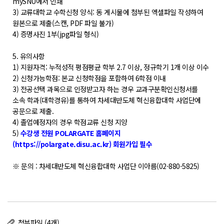
POLARIS LOS
mySNU에서 인쇄
3) 교류대학교 수학신청 양식: 동 게시물에 첨부된 엑셀파일 작성하여
경진대회
원본으로 제출(스캔, PDF 파일 불가)
4) 증명사진 1부(jpg파일 형식)
TCAT
5. 유의사항
SIF 2026
1) 지원자격: 누적성적 평점평균 학부 2.7 이상, 정규학기 1개 이상 이수
2) 신청가능학점: 본교 신청학점을 포함하여 6학점 이내
소개
3) 전공선택 과목으로 인정받고자 하는 경우 교과구분확인신청서를
소속 학과(대학경유)를 통하여 차세대반도체 혁신융합대학 사업단에
개회사
공문으로 제출.
지난 SIF 보기
4) 졸업예정자의 경우 학점교류 신청 지양
5)
수강생 전원 POLARGATE 홈페이지
(https://polargate.disu.ac.kr) 회원가입 필수
게시판
※ 문의 : 차세대반도체 혁신융합대학 사업단 이아름(02-880-5825)
공지사항
News
행사
Q&A
첨부파일 (4개)