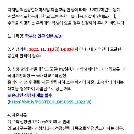
학위제도
디지털 혁신융합대학사업 학술교류 협정에 따라 「2022학년도 동계
개설교과목
계절수업 포항공과대학교 교류 수학」을 다음과 같이 안내드리니,
학사일정
수학을 희망하는 우리대학 학생이 있을 경우 신청하여 주시기 바랍니다.
1. 과목명:
학부생 연구 인턴 A/D
성과확산센터
2. 신청기한:
2022. 11. 11.(금) 14:00까지
(기한 내 사업단에 도달한
소개
공문에 한하여 접수)
POLAR explorer
3. 신청 방법: 서울대학교 포털(mySNU) → 학생서비스 → 대외교류 →
POLAR expert
국내교환학생 → 국내타교수학신청
온라인 신청 후 관련 서류 출력하여 소속 학과에 제출, 소속 학과에서는
POLAR W-square
대학을 경유하여 사업단으로 공문 처리
POLAR edu
※온라인 신청서 제출 필수
(
https://bit.ly/POSTECH_DISU399_2022-W
)
경진대회
4. 제출서류
1) 수학신청원 1부: mySNU에서 인쇄
POLARIS LOC
2) 교과구분확인신청서 1부: 전공선택 과목으로 인정받고자 하는 경우,