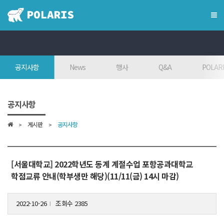
×
혁신융합대학
공지사항
News
행사
Q&A
POLARI
혁신융합대학이란?
인사말
공지사항
7대목표
게시판
공지사항
인재상
FAQ
참여대학/조직도
[서울대학교] 2022학년도 동계 계절수업 포항공과대학교
학점교류 안내(학부생만 해당)(11/11(금) 14시 마감)
오시는 길
2022-10-26
조회수 2385
l
학위학사 안내