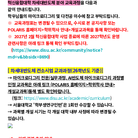
학위제도
혁신융합대학 차세대반도체 분야 교육과정
을 다음과
같이
안내드립니다.
개설교과목
학우님들의 마이크로디그리 및 다전공 이수에 참고 부탁드립니다.
※
교육과정표는 변경될 수 있으므로, 수시로 본 공지사항 또는
학사일정
POLARIS 홈페이지>학위학사 안내>개설교과목을 통해 확인바랍니다.
※ 2027년 2월 혁신융합대학 사업 종료에 따른 2027학년도 운영
성과확산센터
관련사항은 아래 링크 통해 확인 부탁드립니다.
(
https://www.disu.ac.kr/community/notice?
소개
md=v&bbsidx=8690
)
POLAR explorer
[ 차세대반도체 컨소시엄 교과과정(26학년도 기준)]
POLAR expert
→
마이크로디그리 전문/실무과정, AI반도체 마이크로디그리 과정별
인정 교과목은 아래 링크 (POLARIS 홈페이지>학위학사 안내>
POLAR W-square
개설교과목)통해 별도 확인바랍니다.
POLAR edu
(링크:
https://www.disu.ac.kr/academic/curriculum
)
→ 서울대학교 '학부생연구인턴'은 1회만 수강할 수 있습니다.
→ 과목별 개설 시기는 각 개설 대학 내부 사정에 따라 변경될 수
경진대회
있습니다.
POLARIS LOC