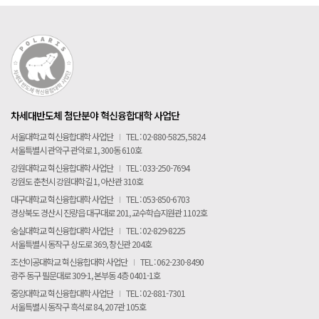
POLARIS TMI
POLAR GATE
차세대반도체 첨단분야 혁신융합대학 사업단
서울대학교 혁신융합대학 사업단
I
TEL : 02-880-5825, 5824
서울특별시 관악구 관악로 1, 300동 610호
강원대학교 혁신융합대학 사업단
I
TEL : 033-250-7694
강원도 춘천시 강원대학길 1, 아산관 310호
대구대학교 혁신융합대학 사업단
I
TEL : 053-850-6703
경상북도 경산시 진량읍 대구대로 201, 교수학습지원관 1102호
숭실대학교 혁신융합대학 사업단
I
TEL : 02-829-8225
서울특별시 동작구 상도로 369, 창신관 204호
조선이공대학교 혁신융합대학 사업단
I
TEL : 062-230-8490
광주 동구 필문대로 309-1, 본부동 4층 0401-1호
중앙대학교 혁신융합대학 사업단
I
TEL : 02-881-7301
서울특별시 동작구 흑석로 84, 207관 105호