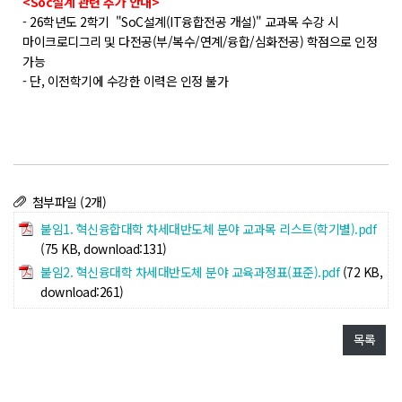
POLARIS LOS
<Soc설계 관련 추가 안내>
- 26학년도 2학기 "SoC설계(IT융합전공 개설)" 교과목 수강 시
경진대회
마이크로디그리 및 다전공(부/복수/연계/융합/심화전공) 학점으로 인정
가능
TCAT
- 단, 이전학기에 수강한 이력은 인정 불가
SIF 2026
소개
개회사
첨부파일 (2개)
지난 SIF 보기
붙임1. 혁신융합대학 차세대반도체 분야 교과목 리스트(학기별).pdf
(75 KB, download:131)
게시판
붙임2. 혁신융대학 차세대반도체 분야 교육과정표(표준).pdf
(72 KB,
download:261)
공지사항
News
목록
행사
Q&A