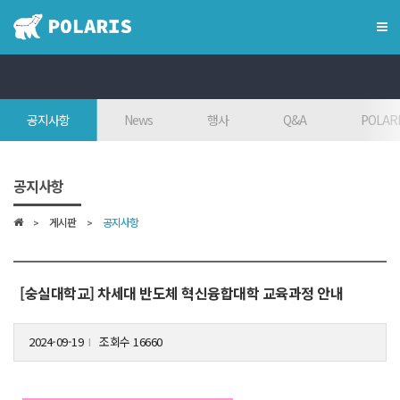
×
혁신융합대학
공지사항
News
행사
Q&A
POLARI
혁신융합대학이란?
인사말
공지사항
7대목표
게시판
공지사항
인재상
FAQ
참여대학/조직도
[숭실대학교] 차세대 반도체 혁신융합대학 교육과정 안내
오시는 길
2024-09-19
조회수 16660
l
학위학사 안내