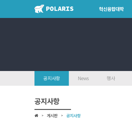
혁신융합대학
혁신융합대학
학위학사 
혁신융합대학이란?
학위제도
인사말
개설교과
7대목표
학사일정
인재상
공지사항
News
행사
FAQ
참여대학/조직도
공지사항
오시는 길
게시판
공지사항