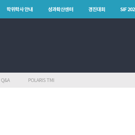
학위학사 안내
성과확산센터
경진대회
SIF 202
안내
성과확산센터
경진대회
SIF 
소개
POLARIS LOC
목
POLAR
POLARIS LOS
explorer
경진대회
POLAR expert
TCAT
Q&A
POLARIS TMI
POLAR W-
square
POLAR edu
POLAR GATE