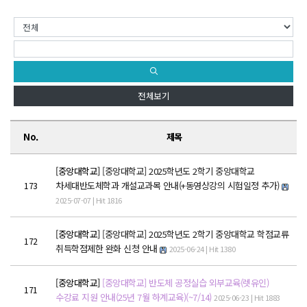
학위제도
개설교과목
학사일정
성과확산센터
전체보기
소개
No.
제목
POLAR explorer
POLAR expert
[중앙대학교]
[중앙대학교] 2025학년도 2학기 중앙대학교
차세대반도체학과 개설교과목 안내(+동영상강의 시험일정 추가)
173
POLAR W-square
2025-07-07 | Hit 1816
POLAR edu
[중앙대학교]
[중앙대학교] 2025학년도 2학기 중앙대학교 학점교류
172
취득학점제한 완화 신청 안내
2025-06-24 | Hit 1380
경진대회
[중앙대학교]
[중앙대학교] 반도체 공정실습 외부교육(렛유인)
POLARIS LOC
171
수강료 지원 안내(25년 7월 하계교육)(~7/14)
2025-06-23 | Hit 1883