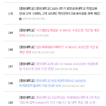
POLARIS LOS
경진대회
[중앙대학교]
[중앙대학교] 2025-2학기 포항공과대학교 학점교류
안내 (1차: 7/8(화), 2차: 8/5(화) 까지)[마이크로세서응용 과목 폐강]
170
TCAT
2025-06-20 | Hit 1961
SIF 2026
[중앙대학교]
'시스템반도체입문' K-MOOC 수강신청 기간 및 개강
169
안내
2025-06-13 | Hit 1364
소개
[중앙대학교]
'반도체제대로이해하기' K-MOOC 수강신청 기간 및
개회사
168
개강 안내
2025-06-12 | Hit 1222
지난 SIF 보기
[중앙대학교]
[중앙대학교]제 4회 CO-Week ACADEMY 회원등록
167
및 수강신청 안내 (기간 연장)
2025-05-30 | Hit 1546
게시판
공지사항
[중앙대학교]
[중앙대학교] 반도체공학회(ISE) 2025년도
166
하계종합학술대회 지원 안내(~6/9)
2025-05-26 | Hit 1491
News
행사
[중앙대학교]
[중앙대학교] 2025학년도 차세대반도체학과 2차 특강
'반도체 설계 Solution의 리더 시높시스 및 대학 프로그램 소개 -
165
Q&A