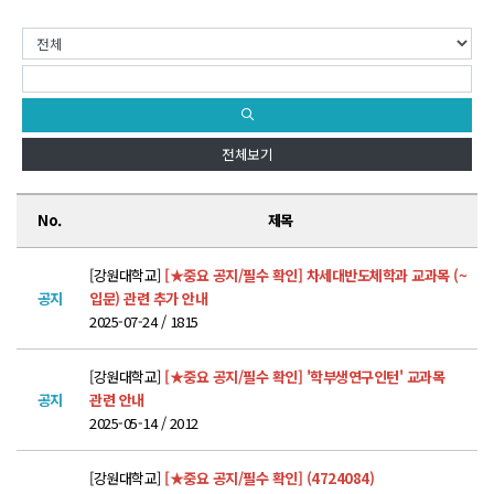
학위제도
개설교과목
학사일정
성과확산센터
전체보기
소개
No.
제목
POLAR explorer
POLAR expert
[강원대학교]
[★중요 공지/필수 확인] 차세대반도체학과 교과목 (~
공지
입문) 관련 추가 안내
POLAR W-square
2025-07-24 / 1815
POLAR edu
[강원대학교]
[★중요 공지/필수 확인] '학부생연구인턴' 교과목
공지
관련 안내
경진대회
2025-05-14 / 2012
POLARIS LOC
[강원대학교]
[★중요 공지/필수 확인] (4724084)