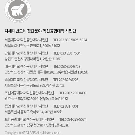
차세대반도체 첨단분야 혁신융합대학 사업단
서울대학교 혁신융합대학 사업단
I
TEL : 02-880-5825, 5824
서울특별시 관악구 관악로 1, 300동 610호
강원대학교 혁신융합대학 사업단
I
TEL : 033-250-7694
강원도 춘천시 강원대학길 1, 아산관 310호
대구대학교 혁신융합대학 사업단
I
TEL : 053-850-6703
경상북도 경산시 진량읍 대구대로 201, 교수학습지원관 1102호
숭실대학교 혁신융합대학 사업단
I
TEL : 02-829-8225
서울특별시 동작구 상도로 369, 창신관 204호
조선이공대학교 혁신융합대학 사업단
I
TEL : 062-230-8490
광주 동구 필문대로 309-1, 본부동 4층 0401-1호
중앙대학교 혁신융합대학 사업단
I
TEL : 02-881-7301
서울특별시 동작구 흑석로 84, 207관 105호
포항공과대학교 혁신융합대학 사업단
I
TEL : 054-279-5074
경상북도 포항시 남구 청암로 77, 공학 2동 413호
Copyright (c) POLARIS All rights reserved.