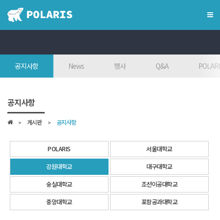
×
혁신융합대학
공지사항
News
행사
Q&A
POLARI
혁신융합대학이란?
인사말
공지사항
7대목표
게시판
공지사항
인재상
FAQ
POLARIS
서울대학교
참여대학/조직도
강원대학교
대구대학교
오시는 길
숭실대학교
조선이공대학교
학위학사 안내
중앙대학교
포항공과대학교