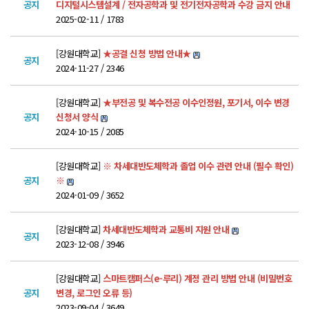
POLARIS LOS
공지
디지털시스템설계 / 전자공학과 및 전기전자공학과 수강 금지 안내
2025-02-11 / 1783
경진대회
TCAT
[강원대학교]
★공결 신청 방법 안내★
공지
2024-11-27 / 2346
SIF 2026
[강원대학교]
★부전공 및 복수전공 이수인정원, 포기서, 이수 변경
소개
공지
신청서 양식
2024-10-15 / 2085
개회사
지난 SIF 보기
[강원대학교]
※ 차세대반도체학과 졸업 이수 관련 안내 (필수 확인)
공지
※
2024-01-09 / 3652
게시판
[강원대학교]
차세대반도체학과 교통비 지원 안내
공지사항
공지
2023-12-08 / 3946
News
[강원대학교]
스마트캠퍼스(e-루리) 계정 관리 방법 안내 (비밀번호
행사
공지
변경, 로그인 오류 등)
Q&A
2023-09-04 / 3649