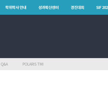
학위학사 안내
성과확산센터
경진대회
SIF 202
안내
성과확산센터
경진대회
SIF 
소개
POLARIS LOC
목
POLAR
POLARIS LOS
explorer
경진대회
POLAR expert
TCAT
Q&A
POLARIS TMI
POLAR W-
square
POLAR edu
POLAR GATE