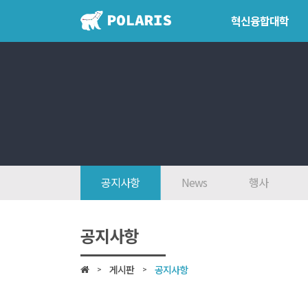
혁신융합대학
혁신융합대학
학위학사 
혁신융합대학이란?
학위제도
인사말
개설교과
7대목표
학사일정
인재상
공지사항
News
행사
FAQ
참여대학/조직도
공지사항
오시는 길
게시판
공지사항