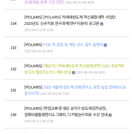
POLARIS LOS
안내(회원 등록 기간 연장)
2025-04-23 | Hit 4078
경진대회
[POLARIS]
[POLARIS] 차세대반도체 혁신융합대학 사업단
TCAT
2025년도 신규지원 연구과제(연구지원비) 공고문
104
2025-04-21 | Hit 1269
SIF 2026
[POLARIS]
PCB 자 조립 및 게임 코드 설치 설명서
103
소개
2025-04-14 | Hit 4507
개회사
[POLARIS]
(재공지) [차세대반도체 혁신융합대학] 2025 프로젝트
102
지난 SIF 보기
보고서 챌린지(CPC) 개최 안내
2025-06-19 | Hit 3632
[POLARIS]
2025 서울대 반도체 공동연구소 공정 실습 안내(03/10
게시판
101
접수시작)
2025-03-05 | Hit 7533
공지사항
[POLARIS]
(학점교류생 대상 공지!!) 반도체집적공정,
News
컴퓨터를활용한리소그래피, 디지털논리회로 수강 안내
100
2025-01-31 | Hit 1758
행사
Q&A