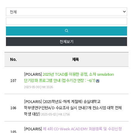
학위제도
개설교과목
학사일정
성과확산센터
전체보기
소개
No.
제목
POLAR explorer
POLAR expert
[POLARIS]
2025년 TCAD를 이용한 공정, 소자 simulation
단기강좌 프로그램 안내 (접수기간 연장 : ~6/7)
107
POLAR W-square
2025-05-30 | Hit 3326
POLAR edu
[POLARIS]
(2025학년도-하계 계절제) 숭실대학교
학부생연구인턴A/D 수요조사 실시 안내(7개 컨소시엄 대학 전체
106
경진대회
학생 대상)
2025-05-02 | Hit 1756
POLARIS LOC
[POLARIS]
제 4회 CO-Week ACADEMY 회원등록 및 수강신청
105