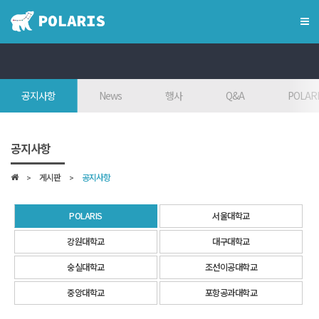
×
혁신융합대학
공지사항
News
행사
Q&A
POLARI
혁신융합대학이란?
인사말
공지사항
7대목표
게시판
공지사항
인재상
FAQ
POLARIS
서울대학교
참여대학/조직도
강원대학교
대구대학교
오시는 길
숭실대학교
조선이공대학교
학위학사 안내
중앙대학교
포항공과대학교