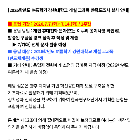
학위제도
[2026학년도 여름학기 강원대학교 개설 교과목 만족도조사 실시 안내]
개설교과목
학사일정
■ 응답 기간 : 2026.7.7.(화)~7.14.(화) / 1주간
■ 응답 방법 :
개인 휴대전화 문자(또는 이루리 공지사항 확인)로
발송된 구글폼 링크 접속 후 작성 및 제출
성과확산센터
▶ 7/7(화) 전체 문자 발송 예정
■ 응답 대상 : 2026학년도 여름학기 강원대학교 개설 교과목
소개
(반도체개론) 수강생
■ 기타 안내 :
응답자 전원
에게 소정의 답례품 지급 예정 (2026학년도
POLAR explorer
여름학기 내 발송 예정)
POLAR expert
해당 설문은 향후 디지털 기반 혁신융합대학 모델 구축을 위한
POLAR W-square
기초자료로 활용하기 위해 기획되었으며,
POLAR edu
정확성과 신뢰성을 확보하기 위하여 한국연구재단에서 기획한 문항을
포함하여 진행됩니다.
경진대회
통계법 제13조에 의해 절대적으로 비밀이 보장되므로 여러분의 생각 및
의견을 솔직하게 빠짐없이 응답하여 주시기 바랍니다.
POLARIS LOC