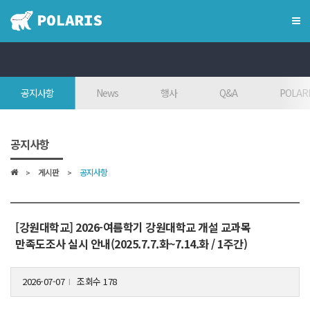
×
혁신융합대학
공지사항
News
행사
Q&A
POLARI
혁신융합대학이란?
인사말
공지사항
7대목표
게시판
공지사항
인재상
FAQ
참여대학/조직도
[강원대학교] 2026-여름학기 강원대학교 개설 교과목
만족도조사 실시 안내(2025.7.7.화~7.14.화 / 1주간)
오시는 길
2026-07-07
조회수 178
l
학위학사 안내