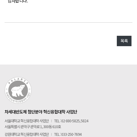
POLARIS LOS
감사합니다.
경진대회
TCAT
SIF 2026
목록
소개
개회사
지난 SIF 보기
게시판
공지사항
차세대반도체 첨단분야 혁신융합대학 사업단
News
서울대학교 혁신융합대학 사업단
I
TEL : 02-880-5825, 5824
행사
서울특별시 관악구 관악로 1, 300동 610호
강원대학교 혁신융합대학 사업단
I
TEL : 033-250-7694
Q&A