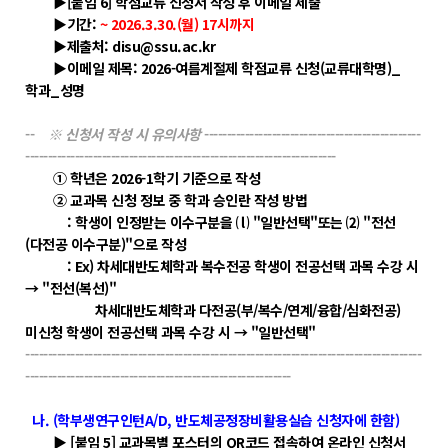
POLARIS LOS
▶[붙임 6] 학점교류 신청서 작성 후 이메일 제출
▶기간:
~ 2026.3.30.(월) 17시까지
경진대회
▶제출처: disu@ssu.ac.kr
▶이메일 제목: 2026-여름계절제 학점교류 신청(교류대학명)_
TCAT
학과_성명
SIF 2026
--
※ 신청서 작성 시 유의사항
------------------------------------------------
---------------------------------------------------------------------
소개
① 학년은 2026-1학기 기준으로 작성
② 교과목 신청 정보 중 학과 승인란 작성 방법
개회사
: 학생이 인정받는 이수구분을 ⒧ "일반선택"또는 ⑵ "전선
지난 SIF 보기
(다전공 이수구분)"으로 작성
: Ex) 차세대반도체학과 복수전공 학생이 전공선택 과목 수강 시
→ "전선(복선)"
게시판
차세대반도체학과 다전공(부/복수/연계/융합/심화전공)
미신청 학생이 전공선택 과목 수강 시 → "일반선택"
공지사항
----------------------------------------------------------------------------------------
News
-----------------------------------------------------------
행사
나. (학부생연구인턴A/D, 반도체공정장비활용실습 신청자에 한함)
▶ [붙임 5] 교과목별 포스터의 QR코드 접속하여 온라인 신청서
Q&A