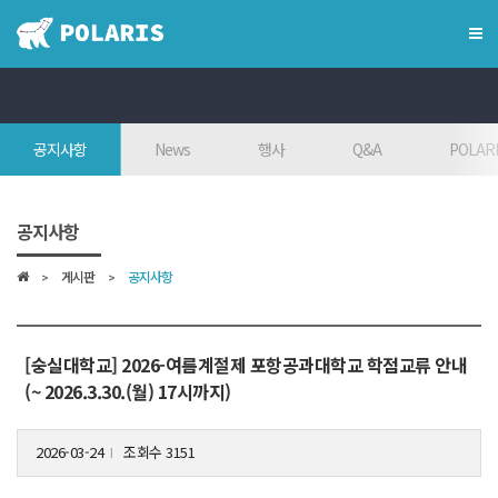
×
혁신융합대학
공지사항
News
행사
Q&A
POLARI
혁신융합대학이란?
인사말
공지사항
7대목표
게시판
공지사항
인재상
FAQ
참여대학/조직도
[숭실대학교] 2026-여름계절제 포항공과대학교 학점교류 안내
(~ 2026.3.30.(월) 17시까지)
오시는 길
2026-03-24
조회수 3151
l
학위학사 안내