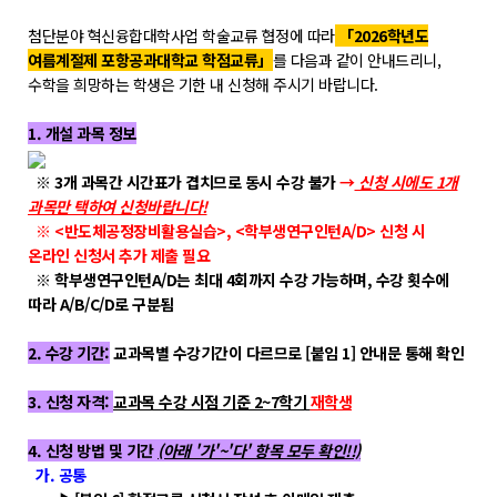
학위제도
첨단분야 혁신융합대학사업 학술교류 협정에 따라
「2026학년도
개설교과목
여름계절제 포항공과대학교 학점교류」
를 다음과 같이 안내드리니,
학사일정
수학을 희망하는 학생은 기한 내 신청해 주시기 바랍니다.
1. 개설 과목 정보
성과확산센터
※ 3개 과목간 시간표가 겹치므로 동시 수강 불가
→
신청 시에도 1개
소개
과목만 택하여 신청바랍니다!
※ <반도체공정장비활용실습>, <학부생연구인턴A/D> 신청 시
POLAR explorer
온라인 신청서 추가 제출 필요
POLAR expert
※ 학부생연구인턴A/D는 최대 4회까지 수강 가능하며, 수강 횟수에
따라 A/B/C/D로 구분됨
POLAR W-square
POLAR edu
2. 수강 기간:
교과목별 수강기간이 다르므로 [붙임 1] 안내문 통해 확인
3. 신청 자격:
교과목 수강 시점 기준 2~7학기
재학생
경진대회
4. 신청 방법 및 기간
(아래 '가'~'다' 항목 모두 확인!!)
POLARIS LOC
가. 공통