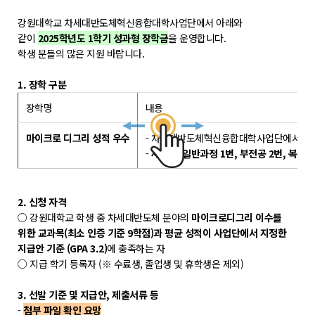
학위제도
강원대학교 차세대반도체혁신융합대학사업단에서 아래와
개설교과목
같이
2025학년도 1학기 성과형 장학금
을 운영합니다.
학사일정
학생 분들의 많은 지원 바랍니다.
1. 장학 구분
성과확산센터
장학명
내용
소개
마이크로 디그리 성적 우수
- 차세대반도체혁신융합대학사업단에서 운영
POLAR explorer
-
재학 중 일반과정 1번, 부전공 2번, 복수 
POLAR expert
POLAR W-square
2. 신청 자격
○ 강원대학교 학생 중 차세대반도체 분야의
마이크로디그리 이수를
POLAR edu
위한 교과목(최소 인증 기준 9학점)과 평균 성적이 사업단에서 지정한
지급안 기준 (GPA 3.2)
에 충족하는 자
경진대회
○ 지급 학기 등록자 (※ 수료생, 졸업생 및 휴학생은 제외)
POLARIS LOC
3. 선발 기준 및 지급안, 제출서류 등
-
첨부 파일 확인 요망