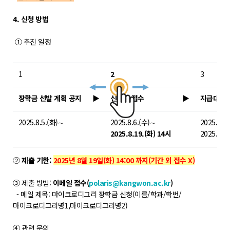
POLARIS LOS
경진대회
4. 신청 방법
TCAT
① 추진 일정
SIF 2026
1
2
3
소개
장학금 선발 계획 공지
▶
신청서 접수
▶
지급대상자
개회사
지난 SIF 보기
2025.8.5.(화)∼
2025.8.6.(수)∼
2025.8.2
2025.8.19.(화) 14시
2025.8.22
게시판
②
제출 기한:
2025년 8월 19일(화) 14:00 까지(기간 외 접수 X)
공지사항
③ 제출 방법:
이메일 접수(
polaris@kangwon.ac.kr
)
News
- 메일 제목: 마이크로디그리 장학금 신청(이름/학과/학번/
마이크로디그리명1,마이크로디그리명2)
행사
Q&A
④ 관련 문의