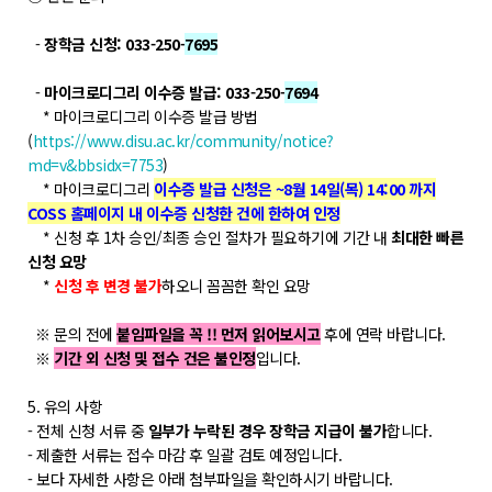
POLARIS TMI
-
장학금 신청: 033-250-
7695
-
마이크로디그리 이수증 발급: 033-250-
7694
POLAR GATE
* 마이크로디그리 이수증 발급 방법
(
https://www.disu.ac.kr/community/notice?
md=v&bbsidx=7753
)
* 마이크로디그리
이수증 발급 신청은 ~8월 14일(목) 14:00 까지
COSS 홈페이지 내 이수증 신청한 건에 한하여 인정
* 신청 후 1차 승인/최종 승인 절차가 필요하기에 기간 내
최대한 빠른
신청 요망
*
신청 후 변경 불가
하오니 꼼꼼한 확인 요망
※ 문의 전에
붙임파일을 꼭 !! 먼저 읽어보시고
후에 연락 바랍니다.
※
기간 외 신청 및 접수 건은 불인정
입니다.
5. 유의 사항
- 전체 신청 서류 중
일부가 누락된 경우 장학금 지급이 불가
합니다.
- 제출한 서류는 접수 마감 후 일괄 검토 예정입니다.
- 보다 자세한 사항은 아래 첨부파일을 확인하시기 바랍니다.