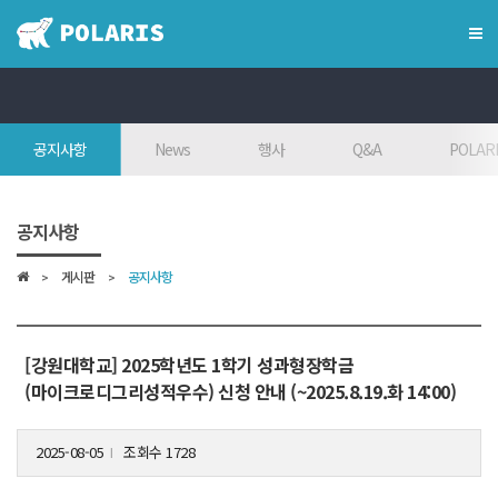
×
혁신융합대학
공지사항
News
행사
Q&A
POLARI
혁신융합대학이란?
인사말
공지사항
7대목표
게시판
공지사항
인재상
FAQ
참여대학/조직도
[강원대학교] 2025학년도 1학기 성과형장학금
(마이크로디그리성적우수) 신청 안내 (~2025.8.19.화 14:00)
오시는 길
2025-08-05
조회수 1728
l
학위학사 안내