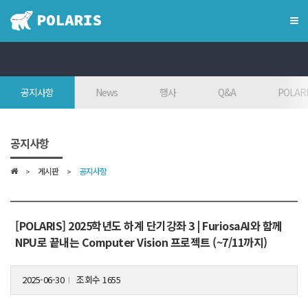
×
혁신융합대학
공지사항
News
행사
Q&A
POLARI
혁신융합대학이란?
인사말
공지사항
7대목표
게시판
공지사항
인재상
FAQ
참여대학/조직도
[POLARIS] 2025학년도 하계 단기강좌 3 | FuriosaAI와 함께
NPU로 끝내는 Computer Vision 프로젝트 (~7/11까지)
오시는 길
2025-06-30
조회수 1655
l
학위학사 안내