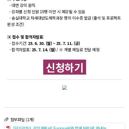
POLARIS LOS
- 대면 강의 원칙
경진대회
- 강좌별 신청 인원 10명 미만 시 폐강될 수 있음
- 숭실대학교 차세대반도체학과장 명의 이수증 발급 (출석 및 프로젝트
TCAT
완성 조건)
SIF 2026
▣
접수 및 합격자발표
:
- 접수기간:
25. 6. 30. (월) ~ 25. 7. 11. (금)
소개
- 합격자발표:
25. 7. 14. (월)
/ ※ 개별 메일로 전달 예정
개회사
신청하기
지난 SIF 보기
게시판
공지사항
News
행사
첨부파일 (1개)
Q&A
[단기강좌3_강의계획서] FuriosaAI와 함께 NPU로 끝내는