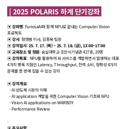
학위제도
| 2025 POLARIS 하계 단기강좌
개설교과목
학사일정
▣
강좌명
: FuriosaAI와 함께 NPU로 끝내는 Computer Vision
프로젝트
성과확산센터
▣
강사
: 정영범 이사, 김종욱 팀장
▣
강의일시
:
25. 7. 17. (목) ~ 25. 7. 18. (금), 13:00~17:00
소개
▣
교육장소 및 정원
: 숭실대학교 조만식기념관 427호, 20명
▣
강의목표
: NPU를 활용하여 AI 서비스를 개발하면서 발생하는 대표
POLAR explorer
4가지 병목 지점인 Latency, Throughput, 전력 소비, 정확성 4가지
POLAR expert
문제를 한 번에 잡을 수 있는 강의
POLAR W-square
▣
강의개요
:
- AI 반도체 시장의 이해
POLAR edu
- AI application 개발을 위한 Computer Vision 기초와 NPU
- Vision AI applications on WARBOY
경진대회
- Performance Review
POLARIS LOC
-
▣
주요사항
: