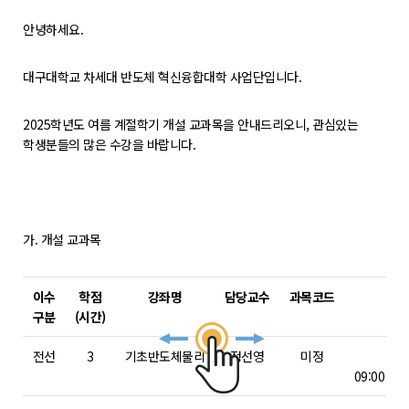
학위제도
안녕하세요.
개설교과목
학사일정
대구대학교 차세대 반도체 혁신융합대학 사업단입니다.
성과확산센터
2025학년도 여름 계절학기 개설 교과목을 안내드리오니, 관심있는
학생분들의 많은 수강을 바랍니다.
소개
POLAR explorer
POLAR expert
가. 개설 교과목
POLAR W-square
POLAR edu
이수
학점
강좌명
담당교수
과목코드
구분
(시간)
경진대회
전선
3
기초반도체물리
정선영
미정
09:00 – 1
POLARIS LOC