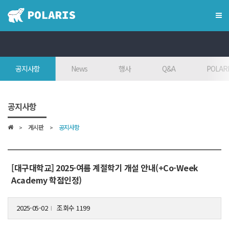
×
혁신융합대학
공지사항
News
행사
Q&A
POLARI
혁신융합대학이란?
인사말
공지사항
7대목표
게시판
공지사항
인재상
FAQ
참여대학/조직도
[대구대학교] 2025-여름 계절학기 개설 안내(+Co-Week
Academy 학점인정)
오시는 길
2025-05-02
조회수 1199
l
학위학사 안내