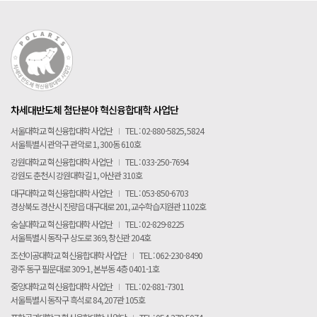
차세대반도체 첨단분야 혁신융합대학 사업단
서울대학교 혁신융합대학 사업단
I
TEL : 02-880-5825, 5824
서울특별시 관악구 관악로 1, 300동 610호
강원대학교 혁신융합대학 사업단
I
TEL : 033-250-7694
강원도 춘천시 강원대학길 1, 아산관 310호
대구대학교 혁신융합대학 사업단
I
TEL : 053-850-6703
경상북도 경산시 진량읍 대구대로 201, 교수학습지원관 1102호
숭실대학교 혁신융합대학 사업단
I
TEL : 02-829-8225
서울특별시 동작구 상도로 369, 창신관 204호
조선이공대학교 혁신융합대학 사업단
I
TEL : 062-230-8490
광주 동구 필문대로 309-1, 본부동 4층 0401-1호
중앙대학교 혁신융합대학 사업단
I
TEL : 02-881-7301
서울특별시 동작구 흑석로 84, 207관 105호