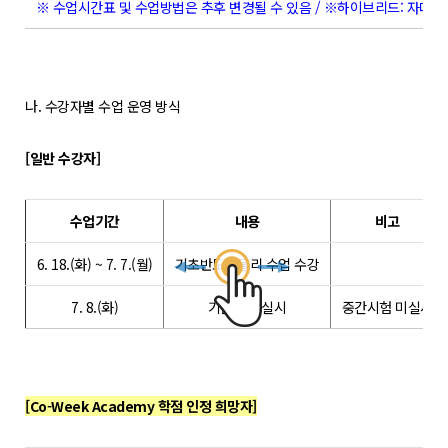
POLARIS LOS
※ 수업시간표 및 수업방법은 추후 변경될 수 있음 / ※하이브리드: 자대생
경진대회
TCAT
나. 수강자별 수업 운영 방식
SIF 2026
[일반 수강자]
소개
개회사
수업기간
내용
비고
지난 SIF 보기
6. 18.(화) ~ 7. 7.(월)
기초반도체물리 수업 수강
게시판
7. 8.(화)
기말시험 실시
중간시험 미실시
공지사항
News
[Co-Week Academy 학점 인정 희망자]
행사
Q&A