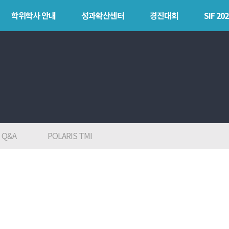
학위학사 안내
성과확산센터
경진대회
SIF 202
안내
성과확산센터
경진대회
SIF 
소개
POLARIS LOC
목
POLAR
POLARIS LOS
explorer
경진대회
POLAR expert
TCAT
Q&A
POLARIS TMI
POLAR W-
square
POLAR edu
POLAR GATE