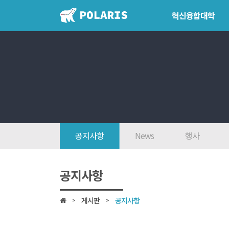
혁신융합대학
혁신융합대학
학위학사 
혁신융합대학이란?
학위제도
인사말
개설교과
7대목표
학사일정
인재상
공지사항
News
행사
FAQ
참여대학/조직도
공지사항
오시는 길
게시판
공지사항