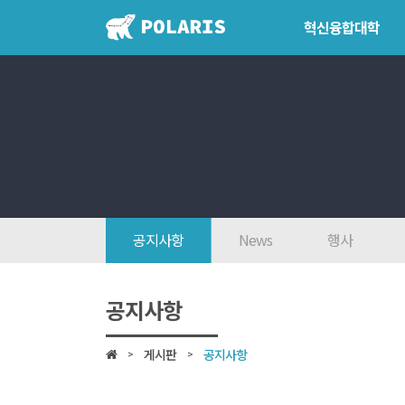
혁신융합대학
혁신융합대학
학위학사 
혁신융합대학이란?
학위제도
인사말
개설교과
7대목표
학사일정
인재상
공지사항
News
행사
FAQ
참여대학/조직도
공지사항
오시는 길
게시판
공지사항