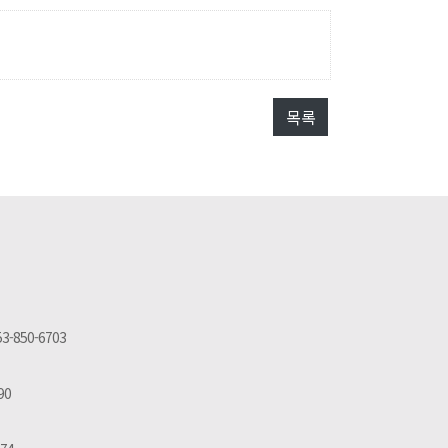
목록
53-850-6703
90