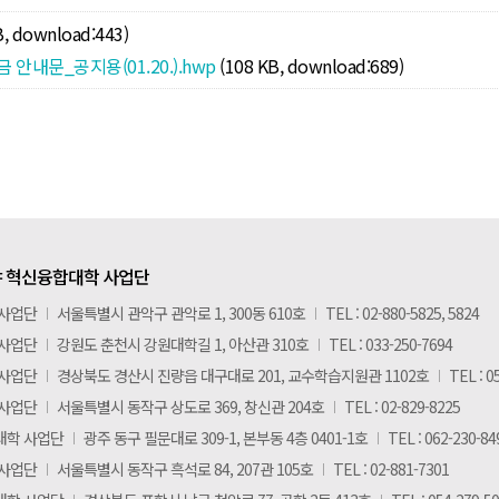
B, download:443)
문_공지용(01.20.).hwp
(108 KB, download:689)
 혁신융합대학 사업단
 사업단
I
서울특별시 관악구 관악로 1, 300동 610호
I
TEL : 02-880-5825, 5824
 사업단
I
강원도 춘천시 강원대학길 1, 아산관 310호
I
TEL : 033-250-7694
 사업단
I
경상북도 경산시 진량읍 대구대로 201, 교수학습지원관 1102호
I
TEL : 0
 사업단
I
서울특별시 동작구 상도로 369, 창신관 204호
I
TEL : 02-829-8225
대학 사업단
I
광주 동구 필문대로 309-1, 본부동 4층 0401-1호
I
TEL : 062-230-84
 사업단
I
서울특별시 동작구 흑석로 84, 207관 105호
I
TEL : 02-881-7301