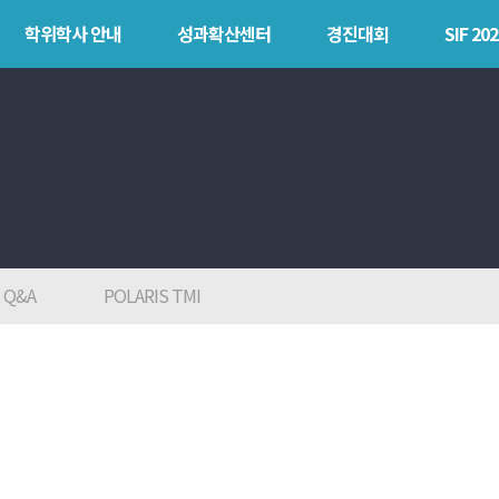
학위학사 안내
성과확산센터
경진대회
SIF 202
안내
성과확산센터
경진대회
SIF 
소개
POLARIS LOC
목
POLAR
POLARIS LOS
explorer
경진대회
POLAR expert
TCAT
Q&A
POLARIS TMI
POLAR W-
square
POLAR edu
POLAR GATE