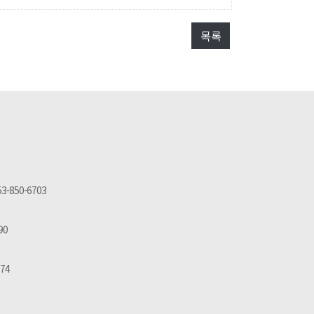
목록
53-850-6703
90
074