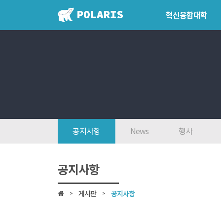
혁신융합대학
혁신융합대학
학위학사 
혁신융합대학이란?
학위제도
인사말
개설교과
7대목표
학사일정
인재상
공지사항
News
행사
FAQ
참여대학/조직도
공지사항
오시는 길
게시판
공지사항