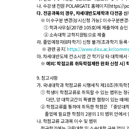
나. 수강생 전원 POLARGATE 홈페이지(https://pola
다. 전공과목의 경우, 차세대반도체학과 다전공 신청
※ 이수구분 변경(상시신청 가능): 이수구분변경
① 학과사무실(207관 105호)에 제출하여 승인
② 소속대학 교학지원팀으로 제출
라. 졸업예정자(8차학기) 신청 불가(초과학기 등록
※ 관련 공지:
https://www.disu.ac.kr/comm
마. 차세대반도체 컨소시엄 간 학기당 타 대학에서 
※ 예외: 학점교류 취득학점제한 완화 신청 시) 
9. 참고사항
가. 국내대학과 학점교류 시행세칙 제10조(취득학
① 학생이 학점교류로 취득할 수 있는 범위는 정규
다만, 양 대학교간의 특별한 협정이 있는 때에는
② 학점교류를 통하여 취득한 학점은 「중앙대학교 
졸업에 필요한 학점의 2분의 1의 범위 안에서 인
나. 학점교류 교과목 이수 및 범위
정규학기에는 교류대학 및 소속대학 구분 없이 기본