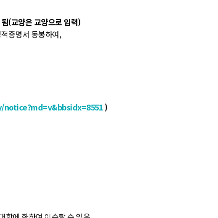
 됨(교양은 교양으로 입력)
성적증명서 동봉하여,
y/notice?md=v&bbsidx=8551
)
학에 한하여 이수할 수 있음.