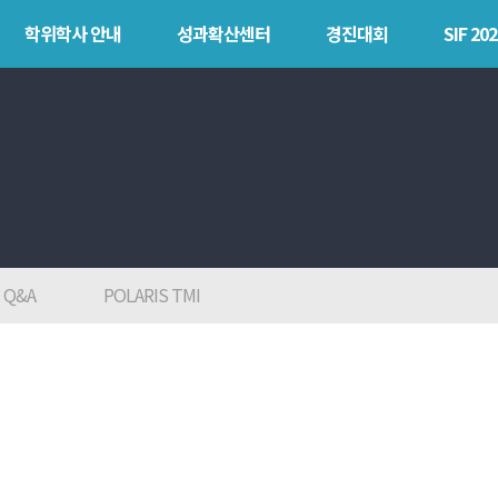
학위학사 안내
성과확산센터
경진대회
SIF 202
안내
성과확산센터
경진대회
SIF 
소개
POLARIS LOC
목
POLAR
POLARIS LOS
explorer
경진대회
POLAR expert
TCAT
Q&A
POLARIS TMI
POLAR W-
square
POLAR edu
POLAR GATE