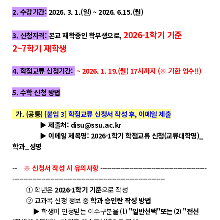
POLARIS LOS
2. 수강기간:
2026. 3. 1.(일) ~ 2026. 6.15.(월)
경진대회
2026-1학기 기준
TCAT
3. 신청자격:
본교 재학중인 학부생으로,
2~7학기 재학생
SIF 2026
4. 학점교류 신청기간:
~ 2026. 1. 19.(월) 17시까지 (※ 기한 엄수!!)
소개
5. 수학 신청 방법
개회사
가. (공통)
[붙임 3] 학점교류 신청서 작성 후, 이메일 제출
지난 SIF 보기
▶ 제출처: disu@ssu.ac.kr
▶ 이메일 제목명: 2026-1학기 학점교류 신청(교류대학명)_
게시판
학과_성명
공지사항
--
※ 신청서 작성 시 유의사항
------------------------------------------------
---------------------------------------------------------------------
News
① 학년은
2026-1학기 기준
으로 작성
② 교과목 신청 정보 중
학과 승인란 작성 방법
행사
▶ 학생이 인정받는 이수구분을
⒧ "일반선택"또는 ⑵ "전선
Q&A