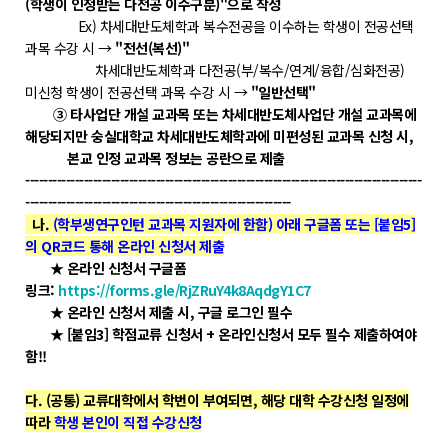
(학생이 인정받는 다전공 이수구분)"으로 작성
Ex) 차세대반도체학과 복수전공을 이수하는 학생이 전공선택
POLARIS TMI
과목 수강 시 →
"전선(복선)"
차세대반도체학과 다전공(부/복수/연계/융합/심화전공)
POLAR GATE
미신청 학생이 전공선택 과목 수강 시 →
"일반선택"
③ 타사업단 개설 교과목 또는 차세대반도체사업단 개설 교과목에
해당되지만 숭실대학교 차세대반도체학과에 미편성된 교과목 신청 시,
본교 인정 교과목 정보는 공란으로 제출
----------------------------------------------------------------------------------------
-----------------------------------------------------------
나.
(학부생연구인턴 교과목 지원자에 한함) 아래 구글폼 또는 [붙임5]
의 QR코드 통해 온라인 신청서 제출
★ 온라인 신청서 구글폼
링크:
https://forms.gle/RjZRuY4k8AqdgY1C7
★ 온라인 신청서 제출 시, 구글 로그인 필수
★ [붙임3] 학점교류 신청서 + 온라인신청서 모두 필수 제출하여야
함!!
다. (공통) 교류대학에서 학번이 부여되면, 해당 대학 수강신청 일정에
따라
학생 본인이 직접 수강신청