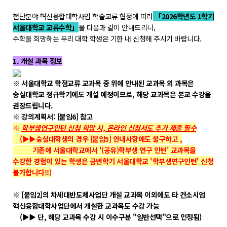
학위제도
첨단분야 혁신융합대학사업 학술교류 협정에 따라
「2026학년도 1학기
개설교과목
서울대학교 교류수학」
을 다음과 같이 안내드리니,
학사일정
수학을 희망하는 우리 대학 학생은 기한 내 신청해 주시기 바랍니다.
1. 개설 과목 정보
성과확산센터
※ 서울대학교 학점교류 교과목 중 위에 안내된 교과목 외 과목은
소개
숭실대학교 정규학기에도 개설 예정이므로, 해당 교과목은 본교 수강을
권장드립니다.
POLAR explorer
※ 강의계획서: [붙임6] 참고
POLAR expert
※
학부생연구인턴 신청 희망 시, 온라인 신청서도 추가 제출 필수
(▶▶숭실대학생의 경우 [붙임5] 안내사항에도 불구하고 ,
POLAR W-square
기존에 서울대학교에서 '(공유)학부생 연구 인턴' 교과목을
POLAR edu
수강한 경험이 있는 학생은 금번학기 서울대학교 '학부생연구인턴' 신청
불가합니다!!)
경진대회
※ [붙임2]의 차세대반도체사업단 개설 교과목 이외에도 타 컨소시엄
혁신융합대학사업단에서 개설한 교과목도 수강 가능
POLARIS LOC
(▶▶ 단, 해당 교과목 수강 시 이수구분 "일반선택"으로 인정됨)