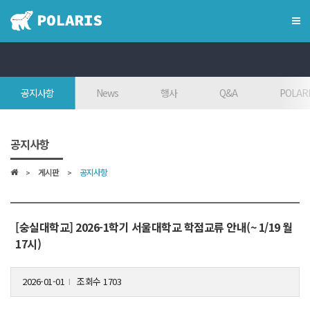
×
혁신융합대학
공지사항
News
행사
Q&A
POLARI
혁신융합대학이란?
인사말
공지사항
7대목표
게시판
공지사항
인재상
FAQ
참여대학/조직도
[숭실대학교] 2026-1학기 서울대학교 학점교류 안내(~ 1/19 월
17시)
오시는 길
2026-01-01
조회수 1703
l
학위학사 안내