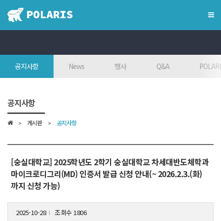
×
혁신융합대학
공지사항
News
행사
Q&A
POLARI
혁신융합대학이란?
인사말
공지사항
7대목표
게시판
공지사항
인재상
FAQ
참여대학/조직도
[숭실대학교] 2025학년도 2학기 숭실대학교 차세대반도체학과
마이크로디그리(MD) 인증서 발급 신청 안내(~ 2026.2.3.(화)
오시는 길
까지 신청 가능)
학위학사 안내
2025-10-28
조회수 1806
l