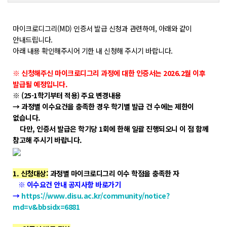
학위제도
개설교과목
마이크로디그리(MD) 인증서 발급 신청과 관련하여, 아래와 같이
학사일정
안내드립니다.
아래 내용 확인해주시어 기한 내 신청해 주시기 바랍니다.
성과확산센터
※ 신청해주신 마이크로디그리 과정에 대한 인증서는 2026.2월 이후
발급될 예정입니다.
소개
※ (25-1학기부터 적용) 주요 변경내용
→ 과정별 이수요건을 충족한 경우 학기별 발급 건 수에는 제한이
POLAR explorer
없습니다.
POLAR expert
다만, 인증서 발급은 학기당 1회에 한해 일괄 진행되오니 이 점 함께
참고해 주시기 바랍니다.
POLAR W-square
POLAR edu
1. 신청대상:
과정별 마이크로디그리 이수 학점을 충족한 자
※ 이수요건 안내 공지사항 바로가기
경진대회
→
https://www.disu.ac.kr/community/notice?
md=v&bbsidx=6881
POLARIS LOC