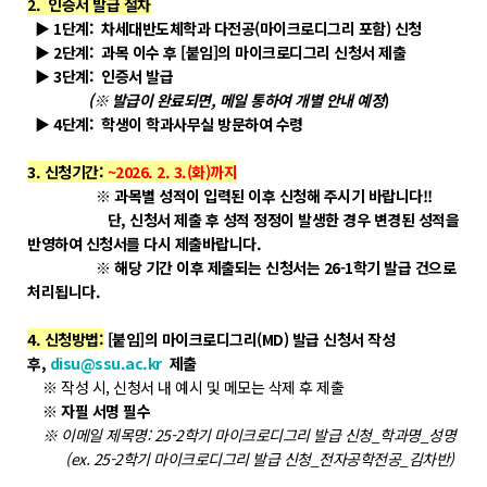
POLARIS LOS
2. 인증서 발급 절차
▶ 1단계: 차세대반도체학과 다전공(마이크로디그리 포함) 신청
경진대회
▶ 2단계: 과목 이수 후 [붙임]의 마이크로디그리 신청서 제출
TCAT
▶ 3단계: 인증서 발급
(※ 발급이 완료되면, 메일 통하여 개별 안내 예정
)
▶ 4단계: 학생이 학과사무실 방문하여 수령
SIF 2026
3. 신청기간:
~2026. 2. 3.(화)까지
소개
※ 과목별 성적이 입력된 이후 신청해 주시기 바랍니다!!
단, 신청서 제출 후 성적 정정이 발생한 경우 변경된 성적을
개회사
반영하여 신청서를 다시 제출바랍니다.
지난 SIF 보기
※ 해당 기간 이후 제출되는 신청서는 26-1학기 발급 건으로
처리됩니다.
게시판
4. 신청방법:
[붙임]의 마이크로디그리(MD) 발급 신청서 작성
후,
disu@ssu.ac.kr
제출
공지사항
※ 작성 시, 신청서 내 예시 및 메모는 삭제 후 제출
News
※ 자필 서명 필수
※ 이메일 제목명: 25-2학기 마이크로디그리 발급 신청_학과명_성명
행사
(ex. 25-2학기 마이크로디그리 발급 신청_전자공학전공_김차반)
Q&A