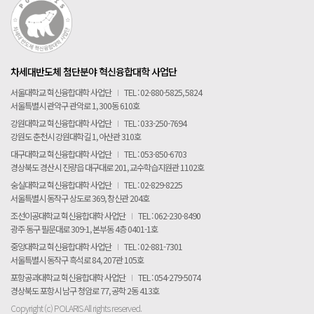
차세대반도체 첨단분야 혁신융합대학 사업단
서울대학교 혁신융합대학 사업단
I
TEL : 02-880-5825, 5824
서울특별시 관악구 관악로 1, 300동 610호
강원대학교 혁신융합대학 사업단
I
TEL : 033-250-7694
강원도 춘천시 강원대학길 1, 아산관 310호
대구대학교 혁신융합대학 사업단
I
TEL : 053-850-6703
경상북도 경산시 진량읍 대구대로 201, 교수학습지원관 1102호
숭실대학교 혁신융합대학 사업단
I
TEL : 02-829-8225
서울특별시 동작구 상도로 369, 창신관 204호
조선이공대학교 혁신융합대학 사업단
I
TEL : 062-230-8490
광주 동구 필문대로 309-1, 본부동 4층 0401-1호
중앙대학교 혁신융합대학 사업단
I
TEL : 02-881-7301
서울특별시 동작구 흑석로 84, 207관 105호
포항공과대학교 혁신융합대학 사업단
I
TEL : 054-279-5074
경상북도 포항시 남구 청암로 77, 공학 2동 413호
Copyright (c) POLARIS All rights reserved.