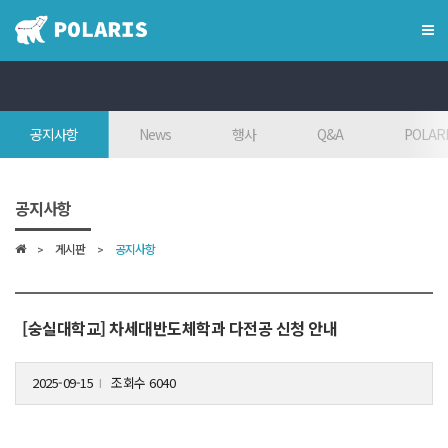
×
혁신융합대학
공지사항
News
행사
Q&A
POLARI
혁신융합대학이란?
인사말
공지사항
7대목표
게시판
공지사항
인재상
FAQ
참여대학/조직도
[숭실대학교] 차세대반도체학과 다전공 신청 안내
오시는 길
2025-09-15
조회수 6040
l
학위학사 안내