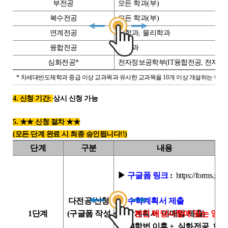
부전공
모든 학과
(
부
)
POLARIS TMI
복수전공
모든 학과
(
부
)
연계전공
화학과
,
물리학과
POLAR GATE
융합전공
화학과
심화전공
*
전자정보공학부
(IT
융합전공
,
전자공
*
차세대반도체학과 중급 이상 교과목과 유사한 교과목을
10
개 이상 개설하는 학과
(
4. 신청 기간:
상시 신청 가능
5. ★★ 신청 절차 ★★
(모든 단계 완료 시 최종 승인됩니다!!)
단계
구분
내용
▶
구글폼 링크
:
https://forms.g
다전공 신청
▶
수학계획서 제출
1단계
(구글폼 작성 + 수학계획서 이메일 제출)
※ 본인 해당사항에 맞는 양식
- 24학번 이후 + 심화전공 희