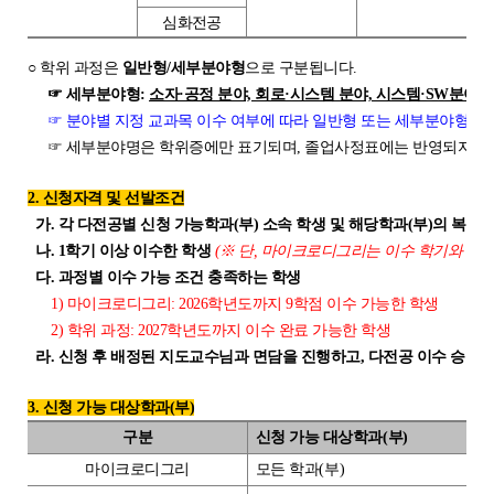
POLARIS LOS
심화전공
경진대회
○ 학위 과정은
일반형/세부분야형
으로 구분됩니다.
TCAT
☞ 세부분야형:
소자·공정 분야, 회로·시스템 분야, 시스템·SW분야
☞ 분야별 지정 교과목 이수 여부에 따라 일반형 또는 세부분야형 전
SIF 2026
☞ 세부분야명은 학위증에만 표기되며, 졸업사정표에는 반영되지 않
소개
2. 신청자격 및 선발조건
개회사
가. 각 다전공별 신청 가능학과(부) 소속 학생 및 해당학과(부)의 복수
나. 1학기 이상 이수한 학생
(※ 단, 마이크로디그리는 이수 학기와 관계
지난 SIF 보기
다. 과정별 이수 가능 조건 충족하는 학생
1) 마이크로디그리: 2026학년도까지 9학점 이수 가능한 학생
게시판
2) 학위 과정: 2027학년도까지 이수 완료 가능한 학생
라. 신청 후 배정된 지도교수님과 면담을 진행하고, 다전공 이수 승인을
공지사항
3. 신청 가능 대상학과(부)
News
구분
신청 가능 대상학과
(
부
)
행사
마이크로디그리
모든 학과
(
부
)
Q&A