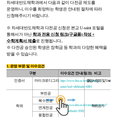
학위제도
차세대반도체학과에서 다음과 같이 다전공 제도를
운영하니, 이수를 희망하는 학생은 안내된 절차에 따라
개설교과목
신청해주시기 바랍니다.
학사일정
※ 차세대반도체학과 다전공 신청은 본교 U-saint 포털을
통해서가 아닌
학과 전용 신청 링크(구글폼) 작성 +
성과확산센터
수학계획서 제출
로 진행됩니다..
소개
※ 다전공 승인된 학생은 장학금 등 학과의 다양한 혜택을
받을 수 있습니다.
POLAR explorer
POLAR expert
1. 운영 부문 및 이수요건
POLAR W-square
구분
이수요건 안내
(
링크
)
비고
인증서
마이크로디그리
졸업사정표 및
U-saint
에서
https://www.disu.ac.kr/community/
POLAR edu
notice?md=v&bbsidx=6881
부전공
경진대회
복수전공
https://www.disu.ac.kr/community/notice?
학위
학위 표기
연계전공
POLARIS LOC
md=v&bbsidx=8382
융합전공