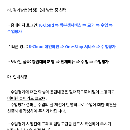
POLARIS LOS
라. 평가방법(학생): 2개 방법 중 선택
경진대회
TCAT
- 홈페이지 로그인:
K-Cloud ⇒ 학부생서비스 ⇒ 교과 ⇒ 수업 ⇒
수업평가
SIF 2026
* 빠른 경로:
K-Cloud 메인화면 ⇒ One-Stop 서비스 ⇒ 수업평가
소개
개회사
- 모바일 접속:
강원대학교 앱 ⇒ 전체메뉴 ⇒ 수업 ⇒ 수업평가
지난 SIF 보기
마. 안내사항
게시판
- 수업평가에 대한 학생의 응답내용은
절대적으로 비밀이 보장되고
어떠한 불이익도 없으며,
공지사항
수업평가 결과는 수업의 질 개선에 반영되므로 수업에 대한 의견을
News
신중하게 작성하여 주시기 바랍니다.
행사
- 수업평가 시행전에
교과목 담당교원을 반드시 확인
하여 주시기
Q&A