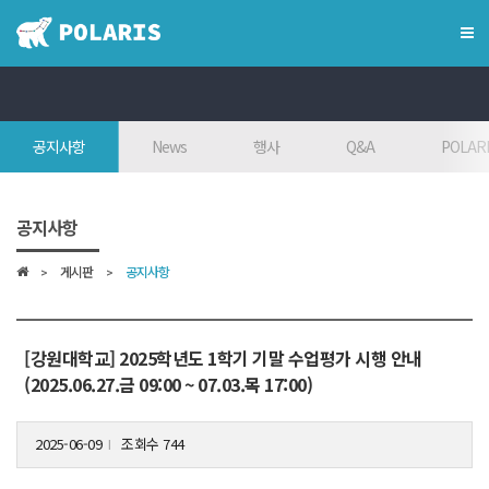
×
혁신융합대학
공지사항
News
행사
Q&A
POLARI
혁신융합대학이란?
인사말
공지사항
7대목표
게시판
공지사항
인재상
FAQ
참여대학/조직도
[강원대학교] 2025학년도 1학기 기말 수업평가 시행 안내
(2025.06.27.금 09:00 ~ 07.03.목 17:00)
오시는 길
2025-06-09
조회수 744
l
학위학사 안내