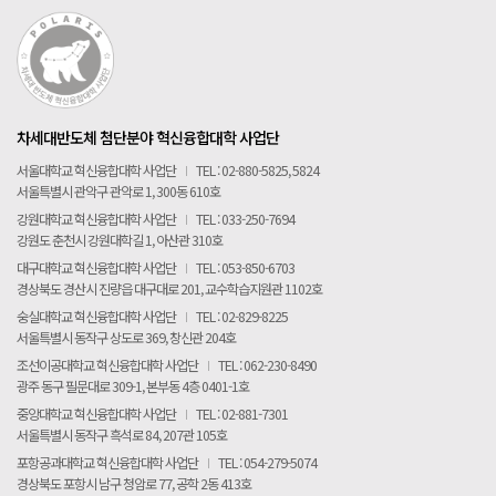
차세대반도체 첨단분야 혁신융합대학 사업단
서울대학교 혁신융합대학 사업단
I
TEL : 02-880-5825, 5824
서울특별시 관악구 관악로 1, 300동 610호
강원대학교 혁신융합대학 사업단
I
TEL : 033-250-7694
강원도 춘천시 강원대학길 1, 아산관 310호
대구대학교 혁신융합대학 사업단
I
TEL : 053-850-6703
경상북도 경산시 진량읍 대구대로 201, 교수학습지원관 1102호
숭실대학교 혁신융합대학 사업단
I
TEL : 02-829-8225
서울특별시 동작구 상도로 369, 창신관 204호
조선이공대학교 혁신융합대학 사업단
I
TEL : 062-230-8490
광주 동구 필문대로 309-1, 본부동 4층 0401-1호
중앙대학교 혁신융합대학 사업단
I
TEL : 02-881-7301
서울특별시 동작구 흑석로 84, 207관 105호
포항공과대학교 혁신융합대학 사업단
I
TEL : 054-279-5074
경상북도 포항시 남구 청암로 77, 공학 2동 413호