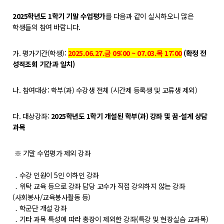
학위제도
2025학년도 1학기 기말 수업평가
를 다음과 같이 실시하오니 많은
개설교과목
학생들의 참여 바랍니다.
학사일정
가. 평가기간(학생):
2025.06.27.금 09:00 ~ 07.03.목 17:00
(확정 전
성적조회 기간과 일치)
성과확산센터
소개
나. 참여대상: 학부(과) 수강생 전체 (시간제 등록생 및 교류생 제외)
POLAR explorer
다. 대상강좌:
2025학년도 1학기 개설된 학부(과) 강좌 및 꿈-설계 상담
POLAR expert
과목
POLAR W-square
※ 기말 수업평가 제외 강좌
POLAR edu
․ 수강 인원이 5인 이하인 강좌
경진대회
․ 위탁 교육 등으로 강좌 담당 교수가 직접 강의하지 않는 강좌
(사회봉사/교육봉사활동 등)
POLARIS LOC
․ 학군단 개설 강좌
․ 기타 과목 특성에 따라 총장이 제외한 강좌(특강 및 현장실습 교과목)