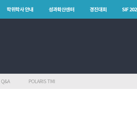
학위학사 안내
성과확산센터
경진대회
SIF 202
안내
성과확산센터
경진대회
SIF 
소개
POLARIS LOC
목
POLAR
POLARIS LOS
explorer
경진대회
POLAR expert
TCAT
Q&A
POLARIS TMI
POLAR W-
square
POLAR edu
POLAR GATE