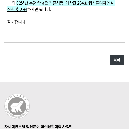
POLARIS LOS
그 외
02분반 수강 학생은 기존처럼 '아산관 204호 캡스톤디자인실'
신청 후 사용
하시면 됩니다.
경진대회
TCAT
감사합니다.
SIF 2026
소개
개회사
목록
지난 SIF 보기
게시판
공지사항
News
행사
차세대반도체 첨단분야 혁신융합대학 사업단
Q&A