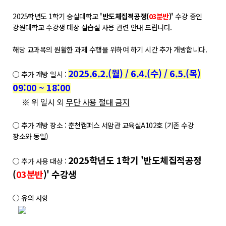
학위제도
2025학년도 1학기 숭실대학교
'반도체집적공정(
03분반
)'
수강 중인
개설교과목
강원대학교 수강생 대상 실습실 사용 관련 안내 드립니다.
학사일정
해당 교과목의 원활한 과제 수행을 위하여 하기 시간 추가 개방합니다.
성과확산센터
2025.6.2.(월) / 6.4.(수) / 6.5.(목)
○ 추가 개방 일시 :
09:00 ~ 18:00
소개
※ 위 일시 외
무단 사용 절대 금지
POLAR explorer
POLAR expert
○ 추가 개방 장소 : 춘천캠퍼스 서암관 교육실A102호 (기존 수강
장소와 동일)
POLAR W-square
POLAR edu
2025학년도 1학기 '반도체집적공정
○ 추가 사용 대상 :
(
03분반
)' 수강생
경진대회
○ 유의 사항
POLARIS LOC