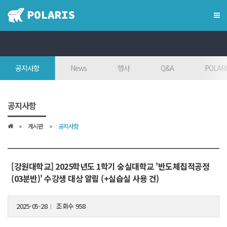
×
혁신융합대학
공지사항
News
행사
Q&A
POLARI
혁신융합대학이란?
인사말
공지사항
7대목표
게시판
공지사항
인재상
FAQ
참여대학/조직도
[강원대학교] 2025학년도 1학기 숭실대학교 '반도체집적공정
(03분반)' 수강생 대상 알림 (+실습실 사용 건)
오시는 길
2025-05-28
조회수 958
l
학위학사 안내