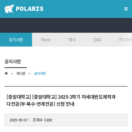
×
혁신융합대학
공지사항
News
행사
Q&A
POLARI
혁신융합대학이란?
인사말
공지사항
7대목표
게시판
공지사항
인재상
FAQ
참여대학/조직도
[중앙대학교] [중앙대학교] 2025-2학기 차세대반도체학과
다전공(부·복수·연계전공) 신청 안내
오시는 길
2025-05-07
조회수 3208
l
학위학사 안내