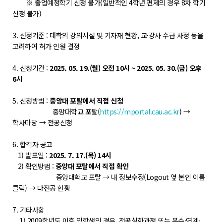
※ 졸업예정학기 신청 불가(일반적인 4학년 편제의 경우 8차 학기
신청 불가)
POLARIS TMI
3. 선정기준 : 대학의 강의시설 및 기자재 현황, 교·강사 수급 사정 등을
POLAR GATE
고려하여 허가 인원 결정
4. 신청기간 :
2025. 05. 19.(월) 오전 10시 ~ 2025. 05. 30.(금) 오후
6시
5. 신청방법 :
중앙대 포탈에서 직접 신청
중앙대학교 포탈(
https://mportal.cau.ac.kr
) →
학사마당 → 전공신청
6. 합격자 공고
1) 발표일 :
2025. 7. 17.(목) 14시
2) 확인방법 :
중앙대 포탈에서 직접 확인
중앙대학교 포탈 → 내 정보수정(Logout 옆 본인 이름
클릭) → 다전공 현황
7. 기타사항
1) 2009학년도 이후 입학생의 경우, 전공심화과정 또는 복수·연계·