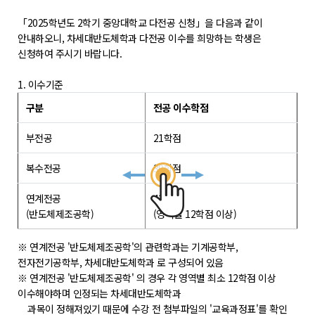
학위제도
「2025학년도 2학기 중앙대학교 다전공 신청」을 다음과 같이
개설교과목
안내하오니, 차세대반도체학과 다전공 이수를 희망하는 학생은
학사일정
신청하여 주시기 바랍니다.
1. 이수기준
성과확산센터
구분
전공 이수학점
소개
부전공
21학점
POLAR explorer
복수전공
39학점
POLAR expert
POLAR W-square
연계전공
42학점
(반도체제조공학)
(영역별 12학점 이상)
POLAR edu
※ 연계전공 '반도체제조공학'의 관련학과는 기계공학부,
경진대회
전자전기공학부, 차세대반도체학과 로 구성되어 있음
※ 연계전공 '반도체제조공학' 의 경우 각 영역별 최소 12학점 이상
POLARIS LOC
이수해야하며 인정되는 차세대반도체학과
과목이 정해져있기 때문에 수강 전 첨부파일의 '교육과정표'를 확인