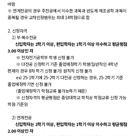
POLARIS LOS
바람
※ 연계전공의 경우 주전공에서 이수한 과목과 반도체 제조공학 과목이
경진대회
중복될 경우 교차인정범위는 최대 14학점으로 함
TCAT
2. 신청자격
1) 부·복수전공
SIF 2026
신입학자는 2학기 이상, 편입학자는 1학기 이상 이수하고 평균평점
3.00 이상인 자
소개
※ 전자전기공학부 학생 신청 불가
개회사
※ 다전공 신청학기 기준 졸업예정학기 학생(일반적인 4학년
편제의 경우 8차 학기 신청 불가) 원칙적 신청 불가
지난 SIF 보기
ex) 25-1학기에 25-2학기 다전공 신청하는 경우, 25-2학기 기준
졸업예정학기면 신청 불가
게시판
(졸업예정학기 학점교류 불가능하기 때문)
※ 신청자격의 평균평점은 중앙대학교 학칙상 학점교류 신청 가능
공지사항
학점 기준임
News
2) 연계전공
행사
신입학자는 2학기 이상, 편입학자는 1학기 이상 이수하고 평균평점
2.00 이상인 자
Q&A