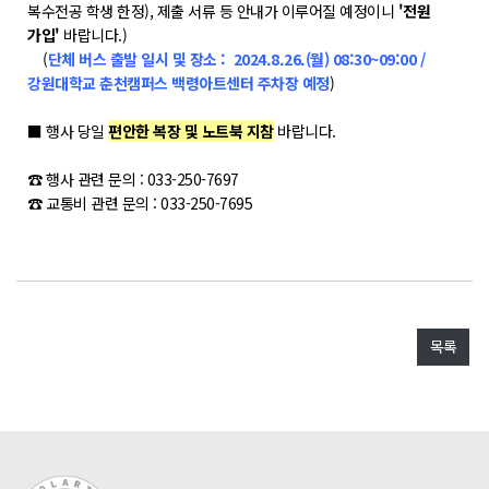
POLARIS LOS
복수전공 학생 한정), 제출 서류 등 안내가 이루어질 예정이니
'전원
가입'
바랍니다.)
경진대회
(
단체 버스 출발 일시 및 장소 : 2024.8.26.(월) 08:30~09:00 /
TCAT
강원대학교 춘천캠퍼스 백령아트센터 주차장 예정
)
■ 행사 당일
편안한 복장 및 노트북 지참
바랍니다.
SIF 2026
☎ 행사 관련 문의 : 033-250-7697
소개
☎ 교통비 관련 문의 : 033-250-7695
개회사
지난 SIF 보기
게시판
목록
공지사항
News
행사
Q&A