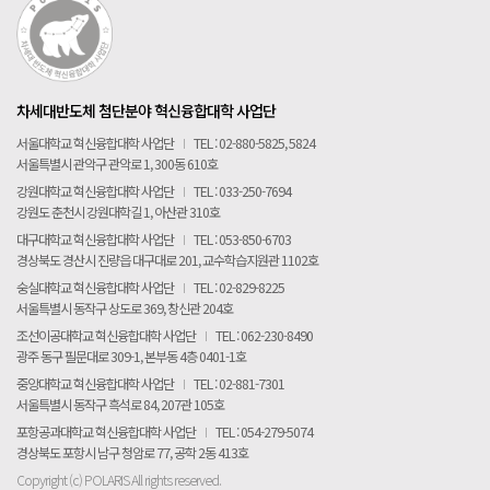
POLARIS TMI
POLAR GATE
차세대반도체 첨단분야 혁신융합대학 사업단
서울대학교 혁신융합대학 사업단
I
TEL : 02-880-5825, 5824
서울특별시 관악구 관악로 1, 300동 610호
강원대학교 혁신융합대학 사업단
I
TEL : 033-250-7694
강원도 춘천시 강원대학길 1, 아산관 310호
대구대학교 혁신융합대학 사업단
I
TEL : 053-850-6703
경상북도 경산시 진량읍 대구대로 201, 교수학습지원관 1102호
숭실대학교 혁신융합대학 사업단
I
TEL : 02-829-8225
서울특별시 동작구 상도로 369, 창신관 204호
조선이공대학교 혁신융합대학 사업단
I
TEL : 062-230-8490
광주 동구 필문대로 309-1, 본부동 4층 0401-1호
중앙대학교 혁신융합대학 사업단
I
TEL : 02-881-7301
서울특별시 동작구 흑석로 84, 207관 105호
포항공과대학교 혁신융합대학 사업단
I
TEL : 054-279-5074
경상북도 포항시 남구 청암로 77, 공학 2동 413호
Copyright (c) POLARIS All rights reserved.