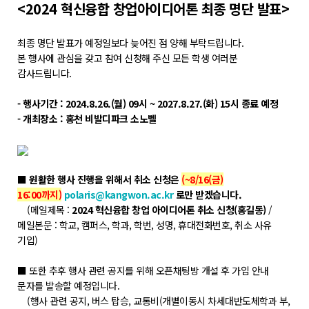
학위제도
<2024 혁신융합 창업아이디어톤 최종 명단 발표>
개설교과목
최종 명단 발표가 예정일보다 늦어진 점 양해 부탁드립니다.
학사일정
본 행사에 관심을 갖고 참여 신청해 주신 모든 학생 여러분
감사드립니다.
성과확산센터
- 행사기간 : 2024.8.26.(월) 09시 ~ 2027.8.27.(화) 15시 종료 예정
- 개최장소 : 홍천 비발디파크 소노벨
소개
POLAR explorer
POLAR expert
■
원활한 행사 진행을 위해서 취소 신청은
(~8/16(금)
POLAR W-square
16:00까지)
polaris@kangwon.ac.kr
로만 받겠습니다.
(메일제목 :
2024 혁신융합 창업 아이디어톤 취소 신청(홍길동)
/
POLAR edu
메일본문 : 학교, 캠퍼스, 학과, 학번, 성명, 휴대전화번호, 취소 사유
기입)
경진대회
■ 또한 추후 행사 관련 공지를 위해 오픈채팅방 개설 후 가입 안내
문자를 발송할 예정입니다.
POLARIS LOC
(행사 관련 공지, 버스 탑승, 교통비(개별이동시 차세대반도체학과 부,