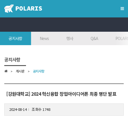
×
혁신융합대학
공지사항
News
행사
Q&A
POLARI
혁신융합대학이란?
인사말
공지사항
7대목표
게시판
공지사항
인재상
FAQ
참여대학/조직도
[강원대학교] 2024 혁신융합 창업아이디어톤 최종 명단 발표
오시는 길
2024-08-14
조회수 1748
l
학위학사 안내