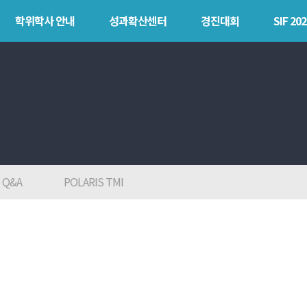
학위학사 안내
성과확산센터
경진대회
SIF 202
안내
성과확산센터
경진대회
SIF 
소개
POLARIS LOC
목
POLAR
POLARIS LOS
explorer
경진대회
POLAR expert
TCAT
Q&A
POLARIS TMI
POLAR W-
square
POLAR edu
POLAR GATE