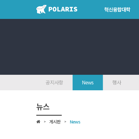
혁신융합대학
혁신융합대학
학위학사 
혁신융합대학이란?
학위제도
인사말
개설교과
7대목표
학사일정
인재상
공지사항
News
행사
FAQ
참여대학/조직도
뉴스
오시는 길
게시판
News